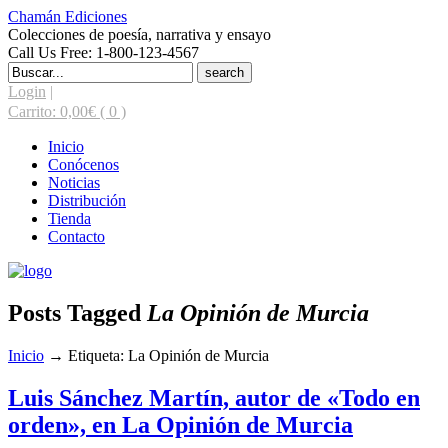
Chamán Ediciones
Colecciones de poesía, narrativa y ensayo
Call Us Free: 1-800-123-4567
Search
for:
Login
|
Carrito:
0,00
€
( 0 )
Inicio
Conócenos
Noticias
Distribución
Tienda
Contacto
Posts Tagged
La Opinión de Murcia
Inicio
→
Etiqueta: La Opinión de Murcia
Luis Sánchez Martín, autor de «Todo en
orden», en La Opinión de Murcia