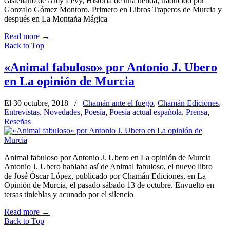
castellano de Amy Levy, Historia de una tienda, traducido por
Gonzalo Gómez Montoro. Primero en Libros Traperos de Murcia y
después en La Montaña Mágica
Read more
→
Back to Top
«Animal fabuloso» por Antonio J. Ubero
en La opinión de Murcia
El 30 octubre, 2018
/
Chamán ante el fuego
,
Chamán Ediciones
,
Entrevistas
,
Novedades
,
Poesía
,
Poesía actual española
,
Prensa
,
Reseñas
Animal fabuloso por Antonio J. Ubero en La opinión de Murcia
Antonio J. Ubero hablaba así de Animal fabuloso, el nuevo libro
de José Óscar López, publicado por Chamán Ediciones, en La
Opinión de Murcia, el pasado sábado 13 de octubre. Envuelto en
tersas tinieblas y acunado por el silencio
Read more
→
Back to Top