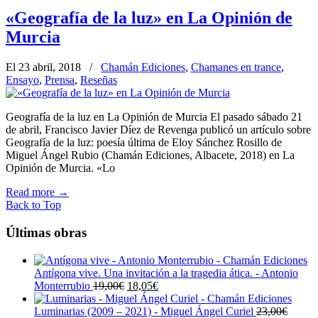
«Geografía de la luz» en La Opinión de
Murcia
El 23 abril, 2018
/
Chamán Ediciones
,
Chamanes en trance
,
Ensayo
,
Prensa
,
Reseñas
Geografía de la luz en La Opinión de Murcia El pasado sábado 21
de abril, Francisco Javier Díez de Revenga publicó un artículo sobre
Geografía de la luz: poesía última de Eloy Sánchez Rosillo de
Miguel Ángel Rubio (Chamán Ediciones, Albacete, 2018) en La
Opinión de Murcia. «Lo
Read more
→
Back to Top
Últimas obras
Antígona vive. Una invitación a la tragedia ática. - Antonio
El
El
Monterrubio
19,00
€
18,05
€
precio
precio
original
actual
Luminarias (2009 – 2021) - Miguel Ángel Curiel
23,00
€