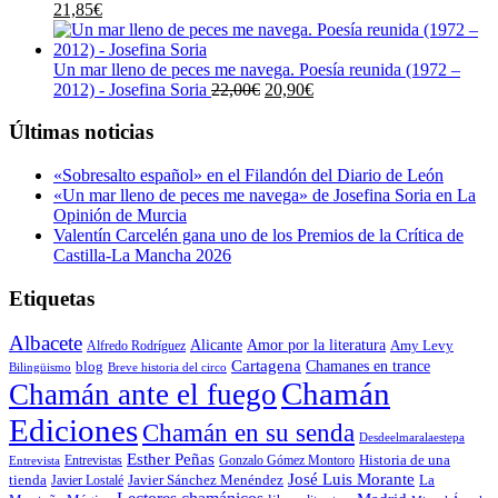
El
El
era:
es:
21,85
€
precio
precio
19,00€.
18,05€.
original
actual
era:
es:
Un mar lleno de peces me navega. Poesía reunida (1972 –
23,00€.
21,85€.
El
El
2012) - Josefina Soria
22,00
€
20,90
€
precio
precio
original
actual
Últimas noticias
era:
es:
22,00€.
20,90€.
«Sobresalto español» en el Filandón del Diario de León
«Un mar lleno de peces me navega» de Josefina Soria en La
Opinión de Murcia
Valentín Carcelén gana uno de los Premios de la Crítica de
Castilla-La Mancha 2026
Etiquetas
Albacete
Alicante
Amor por la literatura
Alfredo Rodríguez
Amy Levy
Cartagena
blog
Chamanes en trance
Bilingüismo
Breve historia del circo
Chamán
Chamán ante el fuego
Ediciones
Chamán en su senda
Desdeelmaralaestepa
Esther Peñas
Entrevistas
Gonzalo Gómez Montoro
Historia de una
Entrevista
José Luis Morante
tienda
Javier Lostalé
Javier Sánchez Menéndez
La