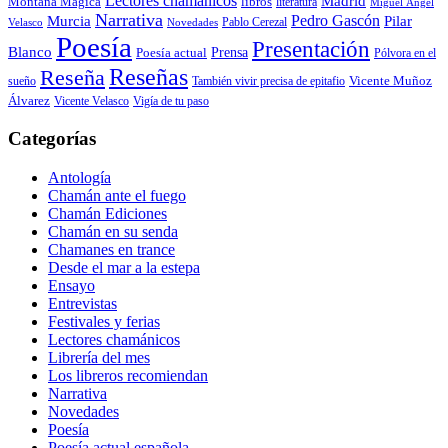
Lectores chamánicos
Madrid
libros
Montaña Mágica
literatura
Miguel Ángel
Narrativa
Pedro Gascón
Murcia
Pilar
Pablo Cerezal
Velasco
Novedades
Poesía
Presentación
Blanco
Prensa
Poesía actual
Pólvora en el
Reseñas
Reseña
También vivir precisa de epitafio
Vicente Muñoz
sueño
Álvarez
Vicente Velasco
Vigía de tu paso
Categorías
Antología
Chamán ante el fuego
Chamán Ediciones
Chamán en su senda
Chamanes en trance
Desde el mar a la estepa
Ensayo
Entrevistas
Festivales y ferias
Lectores chamánicos
Librería del mes
Los libreros recomiendan
Narrativa
Novedades
Poesía
Poesía actual española