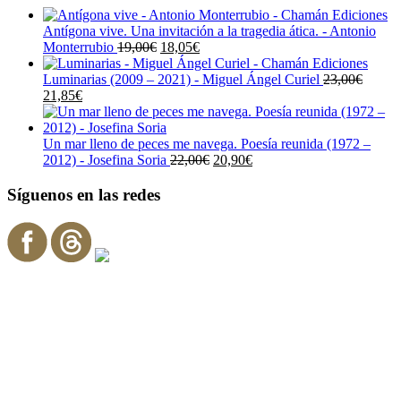
Antígona vive. Una invitación a la tragedia ática. - Antonio
El
El
Monterrubio
19,00
€
18,05
€
precio
precio
original
actual
Luminarias (2009 – 2021) - Miguel Ángel Curiel
23,00
€
El
El
era:
es:
21,85
€
precio
precio
19,00€.
18,05€.
original
actual
era:
es:
Un mar lleno de peces me navega. Poesía reunida (1972 –
23,00€.
21,85€.
El
El
2012) - Josefina Soria
22,00
€
20,90
€
precio
precio
original
actual
Síguenos en las redes
era:
es:
22,00€.
20,90€.