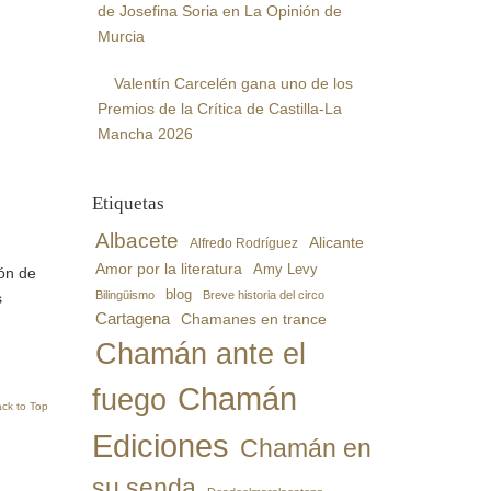
de Josefina Soria en La Opinión de
Murcia
Valentín Carcelén gana uno de los
Premios de la Crítica de Castilla-La
Mancha 2026
Etiquetas
Albacete
Alicante
Alfredo Rodríguez
Amor por la literatura
Amy Levy
ón de
blog
Bilingüismo
Breve historia del circo
s
Cartagena
Chamanes en trance
Chamán ante el
Chamán
fuego
ck to Top
Ediciones
Chamán en
su senda