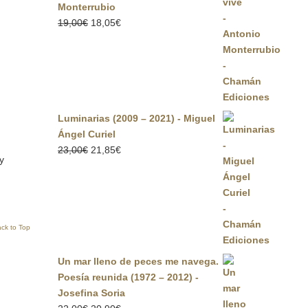
Monterrubio
El
El
19,00
€
18,05
€
precio
precio
original
actual
era:
es:
19,00€.
18,05€.
Luminarias (2009 – 2021) - Miguel
Ángel Curiel
El
El
23,00
€
21,85
€
y
precio
precio
original
actual
era:
es:
23,00€.
21,85€.
ck to Top
Un mar lleno de peces me navega.
Poesía reunida (1972 – 2012) -
Josefina Soria