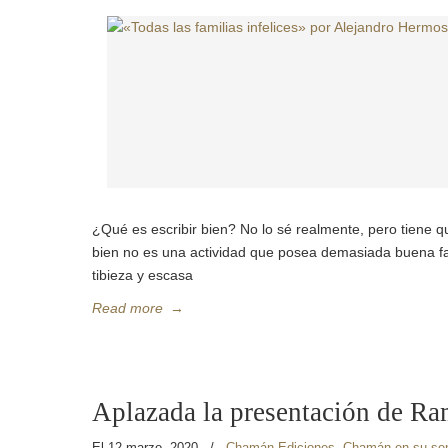
¿Qué es escribir bien? No lo sé realmente, pero tiene
bien no es una actividad que posea demasiada buena fa
tibieza y escasa
Read more
→
Aplazada la presentación de R
El 12 marzo, 2020
/
Chamán Ediciones
,
Chamán en su se