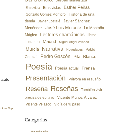
Desdeelmaralaestepa
Esther Peñas
Entrevistas
Entrevista
Gonzalo Gómez Montoro
Historia de una
Javier Sánchez
tienda
Javier Lostalé
José Luis Morante
Menéndez
La Montaña
Lectores chamánicos
libros
Mágica
Madrid
literatura
Miguel Ángel Velasco
Narrativa
Murcia
Pablo
Novedades
Pedro Gascón
Pilar Blanco
Cerezal
Poesía
Poesía actual
Prensa
Presentación
 autor
Pólvora en el sueño
Reseñas
Reseña
También vivir
precisa de epitafio
Vicente Muñoz Álvarez
Vicente Velasco
Vigía de tu paso
ck to Top
Categorías