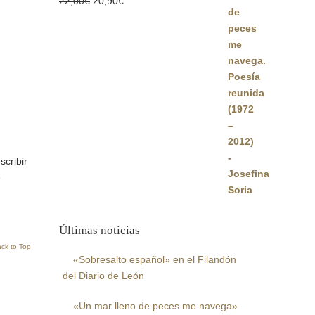
El
El
22,00
€
20,90
€
precio
precio
original
actual
era:
es:
22,00€.
20,90€.
cribir
e
Últimas noticias
ck to Top
«Sobresalto español» en el Filandón
del Diario de León
«Un mar lleno de peces me navega»