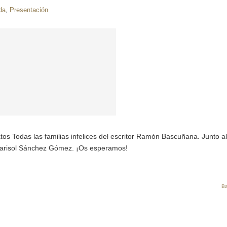
da
,
Presentación
tos Todas las familias infelices del escritor Ramón Bascuñana. Junto al
ia Marisol Sánchez Gómez. ¡Os esperamos!
Ba