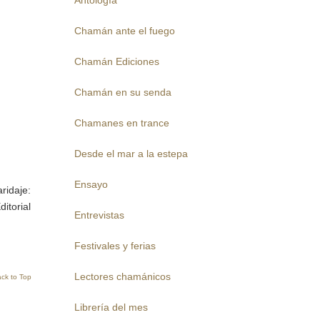
Antología
Chamán ante el fuego
Chamán Ediciones
Chamán en su senda
Chamanes en trance
Desde el mar a la estepa
Ensayo
ridaje:
itorial
Entrevistas
Festivales y ferias
Lectores chamánicos
ck to Top
Librería del mes