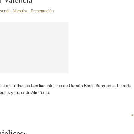
n Valencia
 senda
,
Narrativa
,
Presentación
os en Todas las familias infelices de Ramón Bascuñana en la Librería
Bedins y Eduardo Almiñana.
Ba
nfelices»