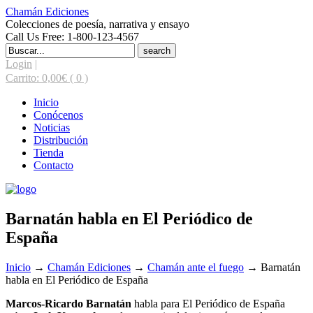
Chamán Ediciones
Colecciones de poesía, narrativa y ensayo
Call Us Free: 1-800-123-4567
Search
for:
Login
|
Carrito:
0,00
€
( 0 )
Inicio
Conócenos
Noticias
Distribución
Tienda
Contacto
Barnatán habla en El Periódico de
España
Inicio
→
Chamán Ediciones
→
Chamán ante el fuego
→
Barnatán
habla en El Periódico de España
Marcos-Ricardo Barnatán
habla para El Periódico de España