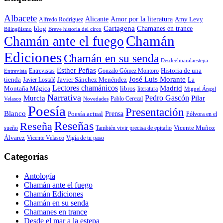
Albacete
Alicante
Amor por la literatura
Alfredo Rodríguez
Amy Levy
Cartagena
blog
Chamanes en trance
Bilingüismo
Breve historia del circo
Chamán
Chamán ante el fuego
Ediciones
Chamán en su senda
Desdeelmaralaestepa
Esther Peñas
Entrevistas
Gonzalo Gómez Montoro
Historia de una
Entrevista
José Luis Morante
tienda
Javier Lostalé
Javier Sánchez Menéndez
La
Lectores chamánicos
Madrid
libros
Montaña Mágica
literatura
Miguel Ángel
Narrativa
Pedro Gascón
Murcia
Pilar
Pablo Cerezal
Velasco
Novedades
Poesía
Presentación
Blanco
Prensa
Poesía actual
Pólvora en el
Reseñas
Reseña
También vivir precisa de epitafio
Vicente Muñoz
sueño
Álvarez
Vicente Velasco
Vigía de tu paso
Categorías
Antología
Chamán ante el fuego
Chamán Ediciones
Chamán en su senda
Chamanes en trance
Desde el mar a la estepa