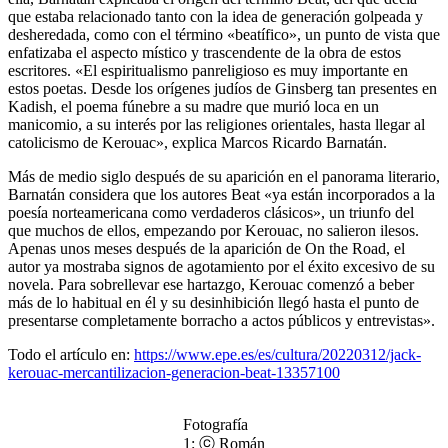
que estaba relacionado tanto con la idea de generación golpeada y
desheredada, como con el término «beatífico», un punto de vista que
enfatizaba el aspecto místico y trascendente de la obra de estos
escritores. «El espiritualismo panreligioso es muy importante en
estos poetas. Desde los orígenes judíos de Ginsberg tan presentes en
Kadish, el poema fúnebre a su madre que murió loca en un
manicomio, a su interés por las religiones orientales, hasta llegar al
catolicismo de Kerouac», explica Marcos Ricardo Barnatán.
Más de medio siglo después de su aparición en el panorama literario,
Barnatán considera que los autores Beat «ya están incorporados a la
poesía norteamericana como verdaderos clásicos», un triunfo del
que muchos de ellos, empezando por Kerouac, no salieron ilesos.
Apenas unos meses después de la aparición de On the Road, el
autor ya mostraba signos de agotamiento por el éxito excesivo de su
novela. Para sobrellevar ese hartazgo, Kerouac comenzó a beber
más de lo habitual en él y su desinhibición llegó hasta el punto de
presentarse completamente borracho a actos públicos y entrevistas».
Todo el artículo en:
https://www.epe.es/es/cultura/20220312/jack-
kerouac-mercantilizacion-generacion-beat-13357100
Fotografía
1: ⓒ Román