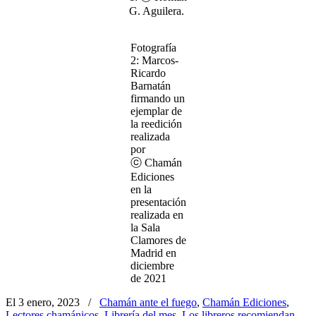
G. Aguilera.
Fotografía
2: Marcos-
Ricardo
Barnatán
firmando un
ejemplar de
la reedición
realizada
por
ⓒ Chamán
Ediciones
en la
presentación
realizada en
la Sala
Clamores de
Madrid en
diciembre
de 2021
El 3 enero, 2023
/
Chamán ante el fuego
,
Chamán Ediciones
,
Lectores chamánicos
,
Librería del mes
,
Los libreros recomiendan
,