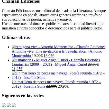
Chamán Ediciones
Chamán Ediciones es una editorial dedicada a la Literatura. Aunque
especializada en poesía, abarca otros géneros literarios a través de
sus colecciones de poesía, narrativa y ensayo.
Una de nuestras máximas es publicar textos de calidad literaria que
muestren autores conocidos o desconocidos para el público lector.
Últimas obras
Antígona vive. Una invitación a la tragedia ática. - Antonio
El
El
Monterrubio
19,00
€
18,05
€
precio
precio
original
actual
Luminarias (2009 – 2021) - Miguel Ángel Curiel
23,00
€
El
El
era:
es:
21,85
€
precio
precio
19,00€.
18,05€.
original
actual
era:
es:
Un mar lleno de peces me navega. Poesía reunida (1972 –
23,00€.
21,85€.
El
El
2012) - Josefina Soria
22,00
€
20,90
€
precio
precio
original
actual
Síguenos en las redes
era:
es:
22,00€.
20,90€.