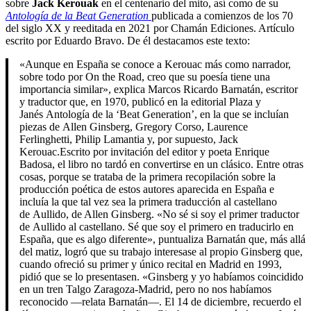
sobre
Jack Kerouak
en el centenario del mito, así como de su
Antología de la Beat Generation
publicada a comienzos de los 70
del siglo XX y reeditada en 2021 por Chamán Ediciones. Artículo
escrito por Eduardo Bravo. De él destacamos este texto:
«Aunque en España se conoce a Kerouac más como narrador,
sobre todo por On the Road, creo que su poesía tiene una
importancia similar», explica Marcos Ricardo Barnatán, escritor
y traductor que, en 1970, publicó en la editorial Plaza y
Janés Antología de la ‘Beat Generation’, en la que se incluían
piezas de Allen Ginsberg, Gregory Corso, Laurence
Ferlinghetti, Philip Lamantia y, por supuesto, Jack
Kerouac.Escrito por invitación del editor y poeta Enrique
Badosa, el libro no tardó en convertirse en un clásico. Entre otras
cosas, porque se trataba de la primera recopilación sobre la
producción poética de estos autores aparecida en España e
incluía la que tal vez sea la primera traducción al castellano
de Aullido, de Allen Ginsberg. «No sé si soy el primer traductor
de Aullido al castellano. Sé que soy el primero en traducirlo en
España, que es algo diferente», puntualiza Barnatán que, más allá
del matiz, logró que su trabajo interesase al propio Ginsberg que,
cuando ofreció su primer y único recital en Madrid en 1993,
pidió que se lo presentasen. «Ginsberg y yo habíamos coincidido
en un tren Talgo Zaragoza-Madrid, pero no nos habíamos
reconocido —relata Barnatán—. El 14 de diciembre, recuerdo el