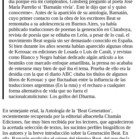
día porque era mi cumpleaños, Ginsberg preguntó al poeta José
María Parreño si ‘Barnatán vivía’. Este le dijo que sí y quiso
conocerme». Antes de la aparición de su antología, Barnatán,
cuyo primer contacto con la obra de los escritores Beat se
remontaba a su adolescencia en Buenos Aires, ya había
publicado traducciones de poemas la generación en Claraboya,
revista de poesía que se editaba en León, a pesar de lo cual, el
movimiento Beat seguía sin ser demasiado conocido en España.
Si bien durante los años sesenta habían aparecido algunas obras
de Kerouac en ediciones de Losada o Luis de Caralt, y revistas
como Blanco y Negro habían dedicado algún artículo a los
beatniks con marcado enfoque amarillista, la prensa no acababa
de enterarse muy bien de qué iba el tema. Prueba de ello era la
desidia con la que el diario ABC citaba los títulos de algunos
libros de Kerouac y que fluctuaban entre la influencia de las
traducciones argentinas (En la ruta) y el rechazo a cualquier
forma alternativa de vida que no fuera el
nacionalcatolicismo: Los golfos del Dharma.
En semejante erial, la Antología de la ‘Beat Generation’,
recientemente recuperada por la editorial albaceteña Chamán
Ediciones, fue muy bien recibida por los lectores, que agradecieron
la acertada selección de textos, los sucintos perfiles biográficos de
los autores y la breve introducción sobre la Generación Beat. En
ella, Barnatán explicaba el origen del término Beat, del que decía