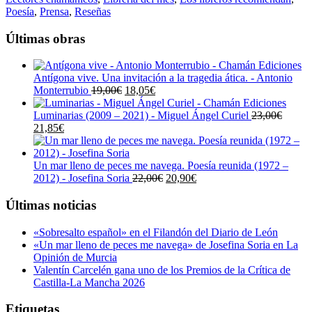
Poesía
,
Prensa
,
Reseñas
Últimas obras
Antígona vive. Una invitación a la tragedia ática. - Antonio
El
El
Monterrubio
19,00
€
18,05
€
precio
precio
original
actual
Luminarias (2009 – 2021) - Miguel Ángel Curiel
23,00
€
El
El
era:
es:
21,85
€
precio
precio
19,00€.
18,05€.
original
actual
era:
es:
Un mar lleno de peces me navega. Poesía reunida (1972 –
23,00€.
21,85€.
El
El
2012) - Josefina Soria
22,00
€
20,90
€
precio
precio
original
actual
Últimas noticias
era:
es:
22,00€.
20,90€.
«Sobresalto español» en el Filandón del Diario de León
«Un mar lleno de peces me navega» de Josefina Soria en La
Opinión de Murcia
Valentín Carcelén gana uno de los Premios de la Crítica de
Castilla-La Mancha 2026
Etiquetas