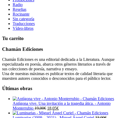
Radio
Reseñas
Rocinante
Sin categoría
Traducciones
Vídeo-libros
Tu carrito
Chamán Ediciones
Chamán Ediciones es una editorial dedicada a la Literatura. Aunque
especializada en poesía, abarca otros géneros literarios a través de
sus colecciones de poesía, narrativa y ensayo.
Una de nuestras máximas es publicar textos de calidad literaria que
muestren autores conocidos o desconocidos para el público lector.
Últimas obras
Antígona vive. Una invitación a la tragedia ática. - Antonio
El
El
Monterrubio
19,00
€
18,05
€
precio
precio
original
actual
Luminarias (2009 – 2021) - Miguel Ángel Curiel
23,00
€