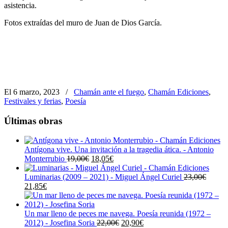
asistencia.
Fotos extraídas del muro de Juan de Dios García.
El 6 marzo, 2023
/
Chamán ante el fuego
,
Chamán Ediciones
,
Festivales y ferias
,
Poesía
Últimas obras
Antígona vive. Una invitación a la tragedia ática. - Antonio
El
El
Monterrubio
19,00
€
18,05
€
precio
precio
original
actual
Luminarias (2009 – 2021) - Miguel Ángel Curiel
23,00
€
El
El
era:
es:
21,85
€
precio
precio
19,00€.
18,05€.
original
actual
era:
es:
Un mar lleno de peces me navega. Poesía reunida (1972 –
23,00€.
21,85€.
El
El
2012) - Josefina Soria
22,00
€
20,90
€