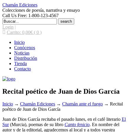
Chamán Ediciones
Colecciones de poesía, narrativa y ensayo
Call Us Free: 1-800-123-4567
Search
for:
Login
|
Carrito:
0,00
€
( 0 )
Inicio
Conócenos
Noticias
Distribución
Tienda
Contacto
Recital poético de Juan de Dios García
Inicio
→
Chamán Ediciones
→
Chamán ante el fuego
→
Recital
poético de Juan de Dios García
Juan de Dios García recitaba el pasado lunes, en el café literario
El
Sur
(Murcia), poemas de su libro
Canto fenicio
. En nombre del
autor y de la editorial, agradecemos al local y a todos vuestra