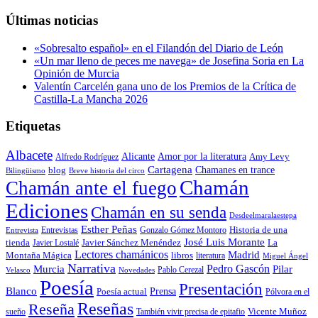
precio
precio
original
actual
Últimas noticias
era:
es:
22,00€.
20,90€.
«Sobresalto español» en el Filandón del Diario de León
«Un mar lleno de peces me navega» de Josefina Soria en La
Opinión de Murcia
Valentín Carcelén gana uno de los Premios de la Crítica de
Castilla-La Mancha 2026
Etiquetas
Albacete
Alicante
Amor por la literatura
Alfredo Rodríguez
Amy Levy
Cartagena
blog
Chamanes en trance
Bilingüismo
Breve historia del circo
Chamán
Chamán ante el fuego
Ediciones
Chamán en su senda
Desdeelmaralaestepa
Esther Peñas
Entrevistas
Gonzalo Gómez Montoro
Historia de una
Entrevista
José Luis Morante
tienda
Javier Lostalé
Javier Sánchez Menéndez
La
Lectores chamánicos
Madrid
libros
Montaña Mágica
literatura
Miguel Ángel
Narrativa
Pedro Gascón
Murcia
Pilar
Pablo Cerezal
Velasco
Novedades
Poesía
Presentación
Blanco
Prensa
Poesía actual
Pólvora en el
Reseñas
Reseña
También vivir precisa de epitafio
Vicente Muñoz
sueño