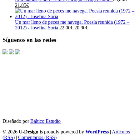
El
El
era:
es:
21,85
€
precio
precio
19,00€.
18,05€.
original
actual
era:
es:
Un mar lleno de peces me navega. Poesía reunida (1972 –
23,00€.
21,85€.
El
El
2012) - Josefina Soria
22,00
€
20,90
€
precio
precio
original
actual
Síguenos en las redes
era:
es:
22,00€.
20,90€.
Diseñado por
Báltico Estudio
© 2026
U-Design
is proudly powered by
WordPress
|
Artículos
(RSS)
|
Comentarios (RSS)