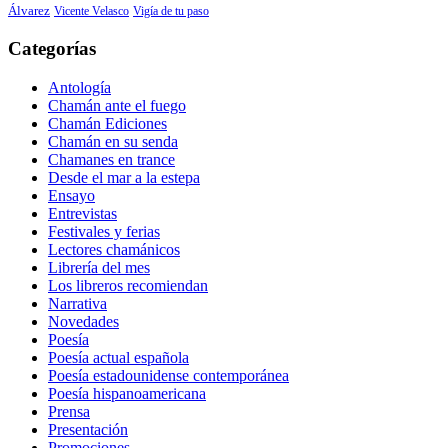
Álvarez
Vicente Velasco
Vigía de tu paso
Categorías
Antología
Chamán ante el fuego
Chamán Ediciones
Chamán en su senda
Chamanes en trance
Desde el mar a la estepa
Ensayo
Entrevistas
Festivales y ferias
Lectores chamánicos
Librería del mes
Los libreros recomiendan
Narrativa
Novedades
Poesía
Poesía actual española
Poesía estadounidense contemporánea
Poesía hispanoamericana
Prensa
Presentación
Promociones