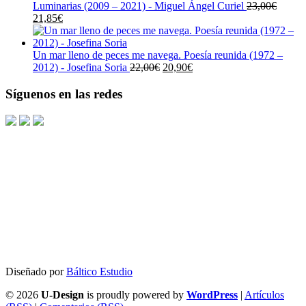
original
actual
Luminarias (2009 – 2021) - Miguel Ángel Curiel
23,00
€
El
El
era:
es:
21,85
€
precio
precio
19,00€.
18,05€.
original
actual
era:
es:
Un mar lleno de peces me navega. Poesía reunida (1972 –
23,00€.
21,85€.
El
El
2012) - Josefina Soria
22,00
€
20,90
€
precio
precio
original
actual
Síguenos en las redes
era:
es:
22,00€.
20,90€.
Diseñado por
Báltico Estudio
© 2026
U-Design
is proudly powered by
WordPress
|
Artículos