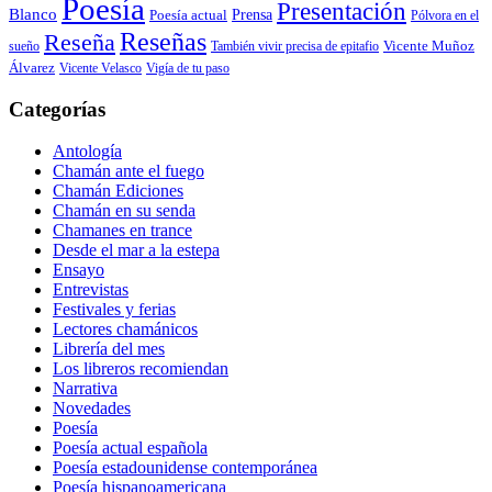
Poesía
Presentación
Blanco
Prensa
Poesía actual
Pólvora en el
Reseñas
Reseña
También vivir precisa de epitafio
Vicente Muñoz
sueño
Álvarez
Vicente Velasco
Vigía de tu paso
Categorías
Antología
Chamán ante el fuego
Chamán Ediciones
Chamán en su senda
Chamanes en trance
Desde el mar a la estepa
Ensayo
Entrevistas
Festivales y ferias
Lectores chamánicos
Librería del mes
Los libreros recomiendan
Narrativa
Novedades
Poesía
Poesía actual española
Poesía estadounidense contemporánea
Poesía hispanoamericana