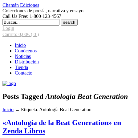
Chamán Ediciones
Colecciones de poesía, narrativa y ensayo
Call Us Free: 1-800-123-4567
Search
for:
Login
|
Carrito:
0,00
€
( 0 )
Inicio
Conócenos
Noticias
Distribución
Tienda
Contacto
Posts Tagged
Antología Beat Generation
Inicio
→
Etiqueta: Antología Beat Generation
«Antología de la Beat Generation» en
Zenda Libros