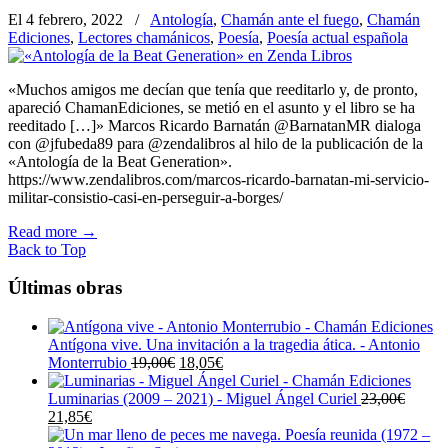
El 4 febrero, 2022
/
Antología
,
Chamán ante el fuego
,
Chamán
Ediciones
,
Lectores chamánicos
,
Poesía
,
Poesía actual española
«Muchos amigos me decían que tenía que reeditarlo y, de pronto,
apareció ChamanEdiciones, se metió en el asunto y el libro se ha
reeditado […]» Marcos Ricardo Barnatán @BarnatanMR dialoga
con @jfubeda89 para @zendalibros al hilo de la publicación de la
«Antología de la Beat Generation».
https://www.zendalibros.com/marcos-ricardo-barnatan-mi-servicio-
militar-consistio-casi-en-perseguir-a-borges/
Read more
→
Back to Top
Últimas obras
Antígona vive. Una invitación a la tragedia ática. - Antonio
El
El
Monterrubio
19,00
€
18,05
€
precio
precio
original
actual
Luminarias (2009 – 2021) - Miguel Ángel Curiel
23,00
€
El
El
era:
es:
21,85
€
precio
precio
19,00€.
18,05€.