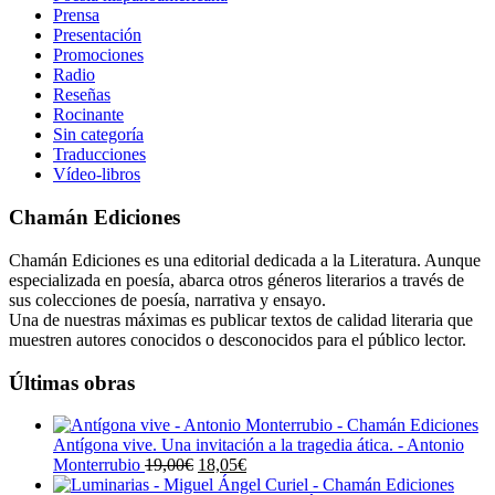
Prensa
Presentación
Promociones
Radio
Reseñas
Rocinante
Sin categoría
Traducciones
Vídeo-libros
Chamán Ediciones
Chamán Ediciones es una editorial dedicada a la Literatura. Aunque
especializada en poesía, abarca otros géneros literarios a través de
sus colecciones de poesía, narrativa y ensayo.
Una de nuestras máximas es publicar textos de calidad literaria que
muestren autores conocidos o desconocidos para el público lector.
Últimas obras
Antígona vive. Una invitación a la tragedia ática. - Antonio
El
El
Monterrubio
19,00
€
18,05
€
precio
precio