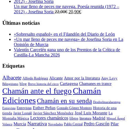
original
actual
era:
es:
Un mar lleno de peces me navega. Poesía reunida (1972 –
23,00€.
21,85€.
El
El
2012) - Josefina Soria
22,00
€
20,90
€
precio
precio
original
actual
Últimas noticias
era:
es:
22,00€.
20,90€.
«Sobresalto español» en el Filandón del Diario de León
«Un mar lleno de peces me navega» de Josefina Soria en La
Opinión de Murcia
Valentín Carcelén gana uno de los Premios de la Crítica de
Castilla-La Mancha 2026
Etiquetas
Albacete
Alicante
Amor por la literatura
Alfredo Rodríguez
Amy Levy
Cartagena
blog
Chamanes en trance
Bilingüismo
Breve historia del circo
Chamán
Chamán ante el fuego
Ediciones
Chamán en su senda
Desdeelmaralaestepa
Esther Peñas
Entrevistas
Gonzalo Gómez Montoro
Historia de una
Entrevista
José Luis Morante
tienda
Javier Lostalé
Javier Sánchez Menéndez
La
Lectores chamánicos
Madrid
libros
Montaña Mágica
literatura
Miguel Ángel
Narrativa
Pedro Gascón
Murcia
Pilar
Pablo Cerezal
Velasco
Novedades