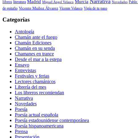
Narrativa
Madrid
Murcia
libros
Pablo 
literatura
Miguel Ángel Velasco
Novedades
de epitafio
Vicente Muñoz Álvarez
Vicente Velasco
Vigía de tu paso
Categorías
Antología
Chamán ante el fuego
Chamán Ediciones
Chamán en su senda
Chamanes en trance
Desde el mar a la estepa
Ensayo
Entrevistas
Festivales y ferias
Lectores chamánicos
Librería del mes
Los libreros recomiendan
Narrativa
Novedades
Poesía
Poesía actual española
Poesía estadounidense contemporánea
Poesía hispanoamericana
Prensa
Presentación