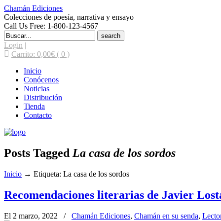
Chamán Ediciones
Colecciones de poesía, narrativa y ensayo
Call Us Free: 1-800-123-4567
Search
for:
Login
|
Carrito:
0,00
€
( 0 )
Inicio
Conócenos
Noticias
Distribución
Tienda
Contacto
Posts Tagged
La casa de los sordos
Inicio
→
Etiqueta: La casa de los sordos
Recomendaciones literarias de Javier Lost
El 2 marzo, 2022
/
Chamán Ediciones
,
Chamán en su senda
,
Lecto