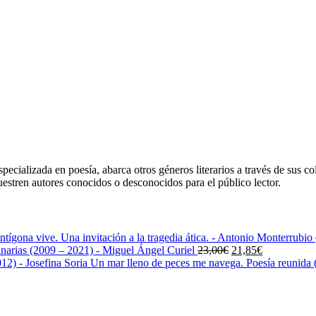
ecializada en poesía, abarca otros géneros literarios a través de sus co
uestren autores conocidos o desconocidos para el público lector.
ntígona vive. Una invitación a la tragedia ática. - Antonio Monterrubio
El
El
narias (2009 – 2021) - Miguel Ángel Curiel
23,00
€
21,85
€
precio
precio
Un mar lleno de peces me navega. Poesía reunida (
original
actual
era:
es:
23,00€.
21,85€.