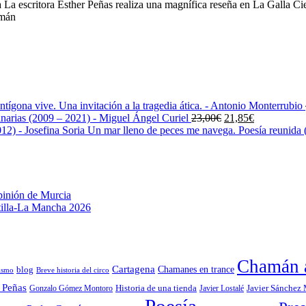
a escritora Esther Peñas realiza una magnífica reseña en La Galla Cien
amán
ntígona vive. Una invitación a la tragedia ática. - Antonio Monterrubio
El
El
narias (2009 – 2021) - Miguel Ángel Curiel
23,00
€
21,85
€
precio
precio
Un mar lleno de peces me navega. Poesía reunida (
original
actual
era:
es:
23,00€.
21,85€.
pinión de Murcia
stilla-La Mancha 2026
Chamán a
Cartagena
blog
Chamanes en trance
ismo
Breve historia del circo
 Peñas
Gonzalo Gómez Montoro
Historia de una tienda
Javier Lostalé
Javier Sánchez
Poesía