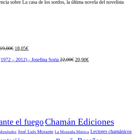
cia sobre La casa de los sordos, la última novela del novelista
El
El
19,00
€
18,05
€
precio
precio
original
actual
El
El
1972 – 2012) - Josefina Soria
22,00
€
20,90
€
era:
es:
precio
precio
19,00€.
18,05€.
original
actual
era:
es:
22,00€.
20,90€.
Chamán Ediciones
nte el fuego
Lectores chamánicos
José Luis Morante
 Menéndez
La Montaña Mágica