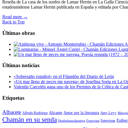
Reseña de La casa de los sordos de Lamar Herrin en La Galla Ciencia L
estadounidense Lamar Herrin publicada en España y editada por Ch
Read more
→
Back to Top
Últimas obras
A
Lumi
Últimas noticias
«Sobresalto español» en el Filandón del Diario de León
«Un mar lleno de peces me navega» de Josefina Soria en La O
Valentín Carcelén gana uno de los Premios de la Crítica de Ca
Etiquetas
Albacete
Alicante
Amor por la literatura
Alfredo Rodríguez
Amy Levy
Bilingü
Chamán en su senda
Esther
Entrevistas
Desdeelmaralaestepa
Entrevista