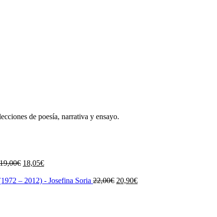
lecciones de poesía, narrativa y ensayo.
El
El
19,00
€
18,05
€
precio
precio
original
actual
El
El
1972 – 2012) - Josefina Soria
22,00
€
20,90
€
era:
es:
precio
precio
19,00€.
18,05€.
original
actual
era:
es:
22,00€.
20,90€.