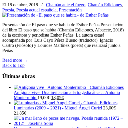
El 18 octubre, 2018
/
Chamán ante el fuego
,
Chamán Ediciones
,
Poesía
,
Poesía actual española
,
Presentación
Presentación de El paso que se habita de Esther Peñas Presentación
del libro El paso que se habita (Chamán Ediciones, Albacete, 2018)
de la escritora y periodista Esther Peñas. La autora estará
acompañada por Luis Cayo Pérez Bueno (traductor), Ignacio
Castro (Filósofo) y Lourdes Martínez (poeta) que realizará junto a
Peñas
Read more
→
Back to Top
Últimas obras
Antígona vive. Una invitación a la tragedia ática. - Antonio
El
El
Monterrubio
19,00
€
18,05
€
precio
precio
original
actual
Luminarias (2009 – 2021) - Miguel Ángel Curiel
23,00
€
El
El
era:
es:
21,85
€
precio
precio
19,00€.
18,05€.
original
actual