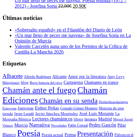
era:
es:
Un mar lleno de peces me navega. Poesía reunida (1972 –
23,00€.
21,85€.
El
El
2012) - Josefina Soria
22,00
€
20,90
€
precio
precio
original
actual
Últimas noticias
era:
es:
22,00€.
20,90€.
«Sobresalto español» en el Filandón del Diario de León
«Un mar lleno de peces me navega» de Josefina Soria en La
Opinión de Murcia
Valentín Carcelén gana uno de los Premios de la Crítica de
Castilla-La Mancha 2026
Etiquetas
Albacete
Alicante
Amor por la literatura
Alfredo Rodríguez
Amy Levy
Cartagena
blog
Chamanes en trance
Bilingüismo
Breve historia del circo
Chamán
Chamán ante el fuego
Ediciones
Chamán en su senda
Desdeelmaralaestepa
Esther Peñas
Entrevistas
Gonzalo Gómez Montoro
Historia de una
Entrevista
José Luis Morante
tienda
Javier Lostalé
Javier Sánchez Menéndez
La
Lectores chamánicos
Madrid
libros
Montaña Mágica
literatura
Miguel Ángel
Narrativa
Pedro Gascón
Murcia
Pilar
Pablo Cerezal
Velasco
Novedades
Poesía
Presentación
Blanco
Prensa
Poesía actual
Pólvora en el