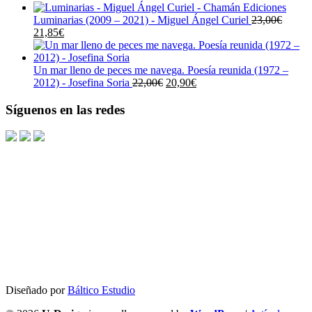
precio
precio
original
actual
Luminarias (2009 – 2021) - Miguel Ángel Curiel
23,00
€
El
El
era:
es:
21,85
€
precio
precio
19,00€.
18,05€.
original
actual
era:
es:
Un mar lleno de peces me navega. Poesía reunida (1972 –
23,00€.
21,85€.
El
El
2012) - Josefina Soria
22,00
€
20,90
€
precio
precio
original
actual
Síguenos en las redes
era:
es:
22,00€.
20,90€.
Diseñado por
Báltico Estudio