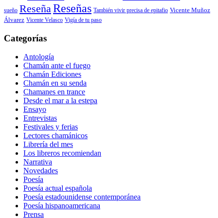
Reseñas
Reseña
También vivir precisa de epitafio
Vicente Muñoz
sueño
Álvarez
Vicente Velasco
Vigía de tu paso
Categorías
Antología
Chamán ante el fuego
Chamán Ediciones
Chamán en su senda
Chamanes en trance
Desde el mar a la estepa
Ensayo
Entrevistas
Festivales y ferias
Lectores chamánicos
Librería del mes
Los libreros recomiendan
Narrativa
Novedades
Poesía
Poesía actual española
Poesía estadounidense contemporánea
Poesía hispanoamericana
Prensa