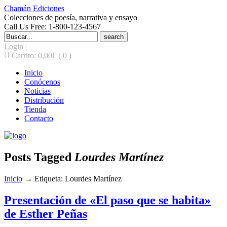
Chamán Ediciones
Colecciones de poesía, narrativa y ensayo
Call Us Free: 1-800-123-4567
Search
for:
Login
|
Carrito:
0,00
€
( 0 )
Inicio
Conócenos
Noticias
Distribución
Tienda
Contacto
Posts Tagged
Lourdes Martínez
Inicio
→
Etiqueta: Lourdes Martínez
Presentación de «El paso que se habita»
de Esther Peñas