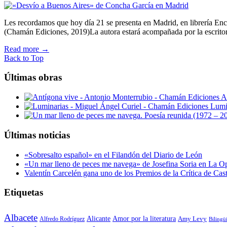
Les recordamos que hoy día 21 se presenta en Madrid, en librería Enc
(Chamán Ediciones, 2019)La autora estará acompañada por la escrit
Read more
→
Back to Top
Últimas obras
A
Lumi
Últimas noticias
«Sobresalto español» en el Filandón del Diario de León
«Un mar lleno de peces me navega» de Josefina Soria en La O
Valentín Carcelén gana uno de los Premios de la Crítica de Ca
Etiquetas
Albacete
Alicante
Amor por la literatura
Alfredo Rodríguez
Amy Levy
Bilingü