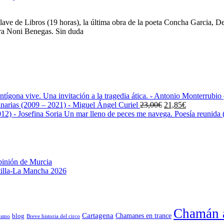
lave de Libros (19 horas), la última obra de la poeta Concha Garcia, D
ora Noni Benegas. Sin duda
ntígona vive. Una invitación a la tragedia ática. - Antonio Monterrubio
El
El
narias (2009 – 2021) - Miguel Ángel Curiel
23,00
€
21,85
€
precio
precio
Un mar lleno de peces me navega. Poesía reunida (
original
actual
era:
es:
23,00€.
21,85€.
pinión de Murcia
stilla-La Mancha 2026
Chamán a
Cartagena
blog
Chamanes en trance
ismo
Breve historia del circo