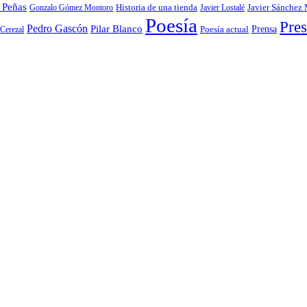
 Peñas
Gonzalo Gómez Montoro
Historia de una tienda
Javier Lostalé
Javier Sánchez
Poesía
Pres
Pedro Gascón
Pilar Blanco
Prensa
Cerezal
Poesía actual