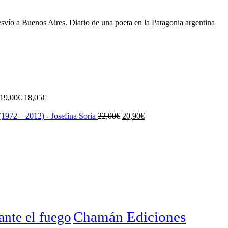
esvío a Buenos Aires. Diario de una poeta en la Patagonia argentina
El
El
19,00
€
18,05
€
precio
precio
original
actual
El
El
1972 – 2012) - Josefina Soria
22,00
€
20,90
€
era:
es:
precio
precio
19,00€.
18,05€.
original
actual
era:
es:
22,00€.
20,90€.
Chamán Ediciones
nte el fuego