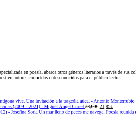
ecializada en poesía, abarca otros géneros literarios a través de sus co
uestren autores conocidos o desconocidos para el público lector.
ntígona vive. Una invitación a la tragedia ática. - Antonio Monterrubio
El
El
narias (2009 – 2021) - Miguel Ángel Curiel
23,00
€
21,85
€
precio
precio
Un mar lleno de peces me navega. Poesía reunida (
original
actual
era:
es:
23,00€.
21,85€.