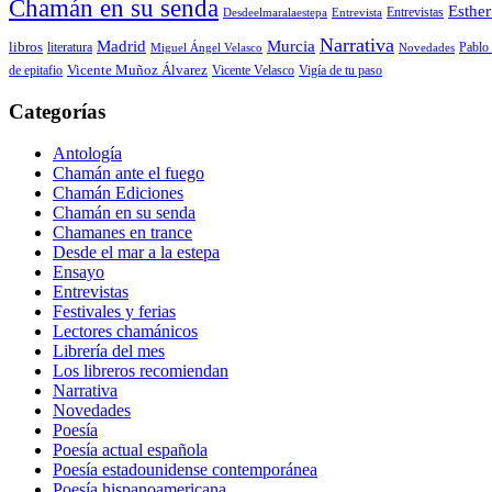
Chamán en su senda
Esther
Entrevistas
Desdeelmaralaestepa
Entrevista
Narrativa
Madrid
Murcia
libros
Pablo 
literatura
Miguel Ángel Velasco
Novedades
de epitafio
Vicente Muñoz Álvarez
Vicente Velasco
Vigía de tu paso
Categorías
Antología
Chamán ante el fuego
Chamán Ediciones
Chamán en su senda
Chamanes en trance
Desde el mar a la estepa
Ensayo
Entrevistas
Festivales y ferias
Lectores chamánicos
Librería del mes
Los libreros recomiendan
Narrativa
Novedades
Poesía
Poesía actual española
Poesía estadounidense contemporánea
Poesía hispanoamericana