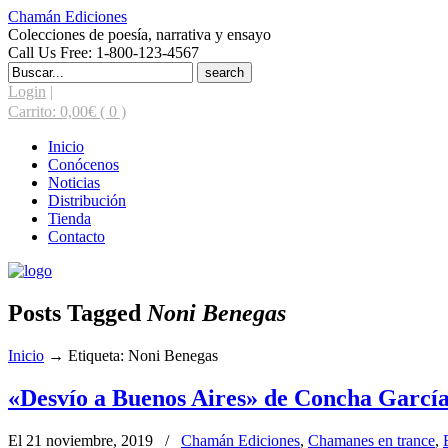
Chamán Ediciones
Colecciones de poesía, narrativa y ensayo
Call Us Free: 1-800-123-4567
Search
for:
Login
|
Carrito:
0,00
€
( 0 )
Inicio
Conócenos
Noticias
Distribución
Tienda
Contacto
Posts Tagged
Noni Benegas
Inicio
→
Etiqueta: Noni Benegas
«Desvío a Buenos Aires» de Concha Garcí
El 21 noviembre, 2019
/
Chamán Ediciones
,
Chamanes en trance
,