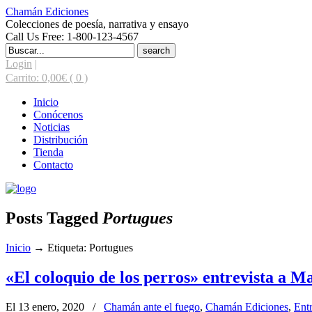
Chamán Ediciones
Colecciones de poesía, narrativa y ensayo
Call Us Free: 1-800-123-4567
Search
for:
Login
|
Carrito:
0,00
€
( 0 )
Inicio
Conócenos
Noticias
Distribución
Tienda
Contacto
Posts Tagged
Portugues
Inicio
→
Etiqueta: Portugues
«El coloquio de los perros» entrevista a M
El 13 enero, 2020
/
Chamán ante el fuego
,
Chamán Ediciones
,
Entr