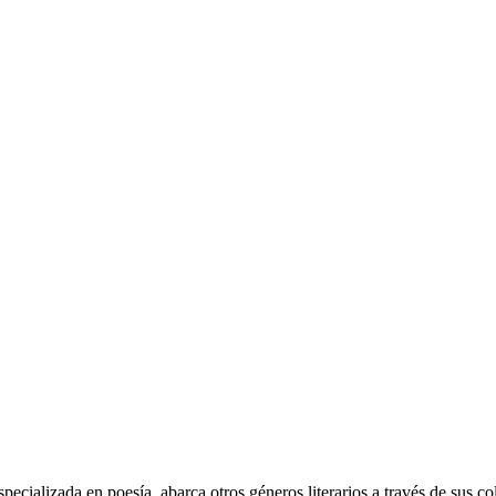
ecializada en poesía, abarca otros géneros literarios a través de sus co