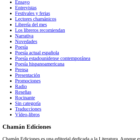
Ensayo
Entrevistas
Festivales y ferias
Lectores chamánicos
Librería del mes
Los libreros recomiendan
Narrativa
Novedades
Poesía
Poesía actual española
Poesía estadounidense contemporánea
Poesía hispanoamericana
Prensa
Presentación
Promociones
Radio
Reseñas
Rocinante
Sin categoría
Traducciones
Vídeo-libros
Chamán Ediciones
Chamán Ediciones es una editorial dedicada a la Literatura. Aunque esp