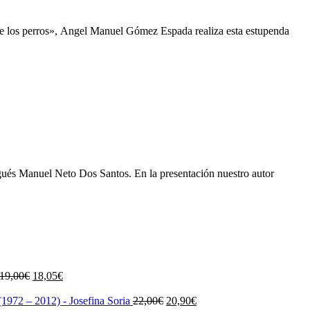
 de los perros», Angel Manuel Gómez Espada realiza esta estupenda
ugués Manuel Neto Dos Santos. En la presentación nuestro autor
El
El
19,00
€
18,05
€
precio
precio
original
actual
El
El
1972 – 2012) - Josefina Soria
22,00
€
20,90
€