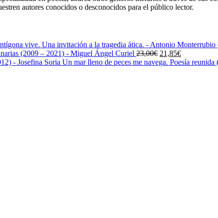
uestren autores conocidos o desconocidos para el público lector.
ntígona vive. Una invitación a la tragedia ática. - Antonio Monterrubio
El
El
narias (2009 – 2021) - Miguel Ángel Curiel
23,00
€
21,85
€
precio
precio
Un mar lleno de peces me navega. Poesía reunida (
original
actual
era:
es:
23,00€.
21,85€.