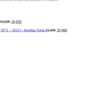
El
El
19,00
€
18,05
€
precio
precio
original
actual
El
El
1972 – 2012) - Josefina Soria
22,00
€
20,90
€
era:
es:
precio
precio
19,00€.
18,05€.
original
actual
era:
es:
22,00€.
20,90€.