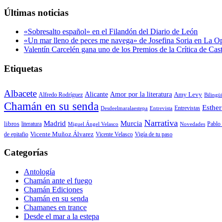
Últimas noticias
«Sobresalto español» en el Filandón del Diario de León
«Un mar lleno de peces me navega» de Josefina Soria en La O
Valentín Carcelén gana uno de los Premios de la Crítica de Ca
Etiquetas
Albacete
Alicante
Amor por la literatura
Alfredo Rodríguez
Amy Levy
Bilingü
Chamán en su senda
Esther
Entrevistas
Desdeelmaralaestepa
Entrevista
Narrativa
Madrid
Murcia
libros
Pablo 
literatura
Miguel Ángel Velasco
Novedades
de epitafio
Vicente Muñoz Álvarez
Vicente Velasco
Vigía de tu paso
Categorías
Antología
Chamán ante el fuego
Chamán Ediciones
Chamán en su senda
Chamanes en trance
Desde el mar a la estepa