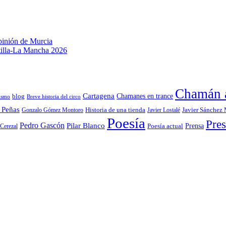
original
actual
era:
es:
23,00€.
21,85€.
pinión de Murcia
stilla-La Mancha 2026
Chamán a
Cartagena
blog
Chamanes en trance
ismo
Breve historia del circo
 Peñas
Gonzalo Gómez Montoro
Historia de una tienda
Javier Lostalé
Javier Sánchez
Poesía
Pres
Pedro Gascón
Pilar Blanco
Prensa
Cerezal
Poesía actual