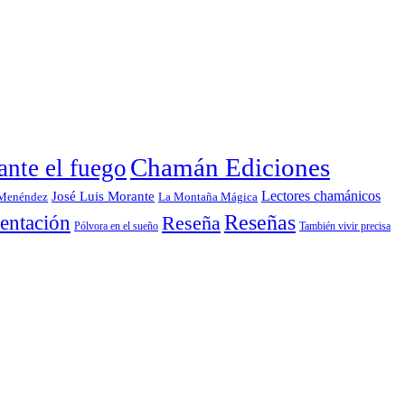
era:
es:
precio
precio
19,00€.
18,05€.
original
actual
era:
es:
22,00€.
20,90€.
Chamán Ediciones
nte el fuego
Lectores chamánicos
José Luis Morante
 Menéndez
La Montaña Mágica
entación
Reseñas
Reseña
También vivir precisa
Pólvora en el sueño