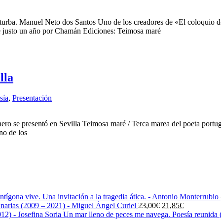
erturba. Manuel Neto dos Santos Uno de los creadores de «El coloquio
e justo un año por Chamán Ediciones: Teimosa maré
lla
sía
,
Presentación
nero se presentó en Sevilla Teimosa maré / Terca marea del poeta port
no de los
ntígona vive. Una invitación a la tragedia ática. - Antonio Monterrubio
El
El
narias (2009 – 2021) - Miguel Ángel Curiel
23,00
€
21,85
€
precio
precio
Un mar lleno de peces me navega. Poesía reunida (