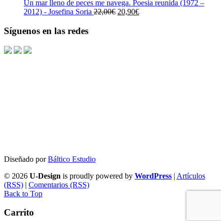
era:
es:
Un mar lleno de peces me navega. Poesía reunida (1972 –
23,00€.
21,85€.
El
El
2012) - Josefina Soria
22,00
€
20,90
€
precio
precio
original
actual
Síguenos en las redes
era:
es:
22,00€.
20,90€.
Diseñado por
Báltico Estudio
© 2026
U-Design
is proudly powered by
WordPress
|
Artículos
(RSS)
|
Comentarios (RSS)
Back to Top
Carrito