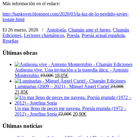
Más información en el enlace:
http://hankover.blogspot.com/2020/03/la-luz-de-lo-perdido-javier-
lostale.html
El 26 marzo, 2020
/
Antología
,
Chamán ante el fuego
,
Chamán
Ediciones
,
Lectores chamánicos
,
Poesía
,
Poesía actual española
,
Reseñas
Últimas obras
Antígona vive. Una invitación a la tragedia ática. - Antonio
El
El
Monterrubio
19,00
€
18,05
€
precio
precio
original
actual
Luminarias (2009 – 2021) - Miguel Ángel Curiel
23,00
€
El
El
era:
es:
21,85
€
precio
precio
19,00€.
18,05€.
original
actual
era:
es:
Un mar lleno de peces me navega. Poesía reunida (1972 –
23,00€.
21,85€.
El
El
2012) - Josefina Soria
22,00
€
20,90
€
precio
precio
original
actual
Últimas noticias
era:
es:
22,00€.
20,90€.