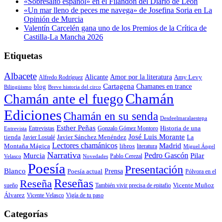
«Sobresalto español» en el Filandón del Diario de León
«Un mar lleno de peces me navega» de Josefina Soria en La
Opinión de Murcia
Valentín Carcelén gana uno de los Premios de la Crítica de
Castilla-La Mancha 2026
Etiquetas
Albacete
Alicante
Amor por la literatura
Alfredo Rodríguez
Amy Levy
Cartagena
blog
Chamanes en trance
Bilingüismo
Breve historia del circo
Chamán
Chamán ante el fuego
Ediciones
Chamán en su senda
Desdeelmaralaestepa
Esther Peñas
Entrevistas
Gonzalo Gómez Montoro
Historia de una
Entrevista
José Luis Morante
tienda
Javier Lostalé
Javier Sánchez Menéndez
La
Lectores chamánicos
Madrid
libros
Montaña Mágica
literatura
Miguel Ángel
Narrativa
Pedro Gascón
Murcia
Pilar
Pablo Cerezal
Velasco
Novedades
Poesía
Presentación
Blanco
Prensa
Poesía actual
Pólvora en el
Reseñas
Reseña
También vivir precisa de epitafio
Vicente Muñoz
sueño
Álvarez
Vicente Velasco
Vigía de tu paso
Categorías