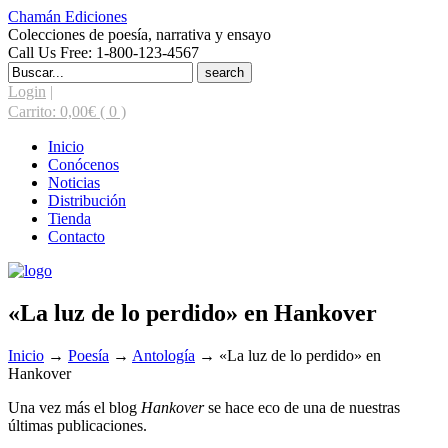
Chamán Ediciones
Colecciones de poesía, narrativa y ensayo
Call Us Free: 1-800-123-4567
Search
for:
Login
|
Carrito:
0,00
€
( 0 )
Inicio
Conócenos
Noticias
Distribución
Tienda
Contacto
«La luz de lo perdido» en Hankover
Inicio
→
Poesía
→
Antología
→
«La luz de lo perdido» en
Hankover
Una vez más el blog
Hankover
se hace eco de una de nuestras
últimas publicaciones.