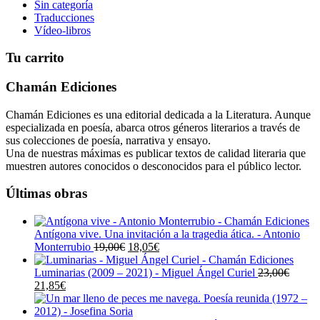
Sin categoría
Traducciones
Vídeo-libros
Tu carrito
Chamán Ediciones
Chamán Ediciones es una editorial dedicada a la Literatura. Aunque
especializada en poesía, abarca otros géneros literarios a través de
sus colecciones de poesía, narrativa y ensayo.
Una de nuestras máximas es publicar textos de calidad literaria que
muestren autores conocidos o desconocidos para el público lector.
Últimas obras
Antígona vive. Una invitación a la tragedia ática. - Antonio
El
El
Monterrubio
19,00
€
18,05
€
precio
precio
original
actual
Luminarias (2009 – 2021) - Miguel Ángel Curiel
23,00
€
El
El
era:
es:
21,85
€
precio
precio
19,00€.
18,05€.
original
actual