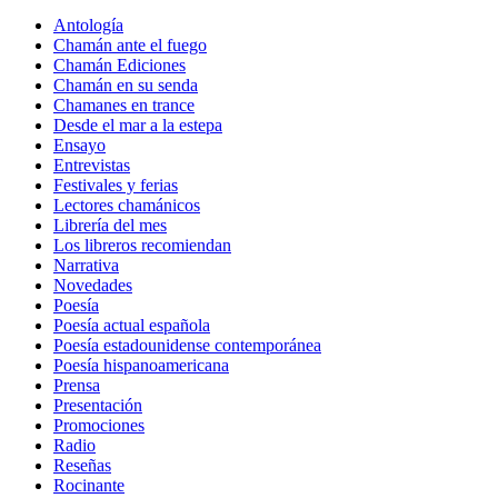
Antología
Chamán ante el fuego
Chamán Ediciones
Chamán en su senda
Chamanes en trance
Desde el mar a la estepa
Ensayo
Entrevistas
Festivales y ferias
Lectores chamánicos
Librería del mes
Los libreros recomiendan
Narrativa
Novedades
Poesía
Poesía actual española
Poesía estadounidense contemporánea
Poesía hispanoamericana
Prensa
Presentación
Promociones
Radio
Reseñas
Rocinante